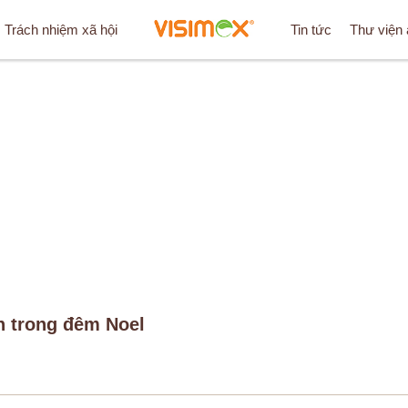
Trách nhiệm xã hội
Tin tức
Thư viện
/
TIN TỨC
/
HỆ THỐNG NHÀ MÁY VISIMEX LẤP LÁNH TRO
h trong đêm Noel