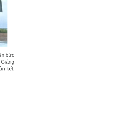
nên bức
t Giáng
àn kết,