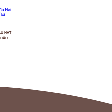
ẨU HẠT
 ĐẦU